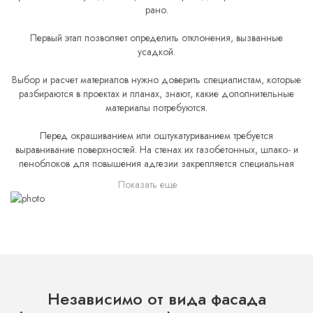
рано.
Первый этап позволяет определить отклонения, вызванные
усадкой.
Выбор и расчет материалов нужно доверить специалистам, которые
разбираются в проектах и планах, знают, какие дополнительные
материалы потребуются.
Перед окрашиванием или оштукатуриванием требуется
выравнивание поверхностей. На стенах их газобетонных, шлако- и
пеноблоков для повышения адгезии закрепляется специальная
сетка. Кирпич оштукатуривается сразу, если проектом не
Показать еще
предусмотрено утепление. В противном случае сетка все же нужна.
Краски и штукатурка наносятся вручную. Панели закрепляются при
помощи специального клея. При желании использовать цементный
раствор крепится сетка из металла.
Независимо от вида фасада