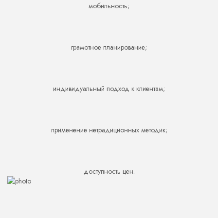
мобильность;
других панелей, вес, теплоизоляционные свойства, цена зависят от
материала. Монтаж простой, внешний вид отличный.
грамотное планирование;
индивидуальный подход к клиентам;
применение нетрадиционных методик;
доступность цен.