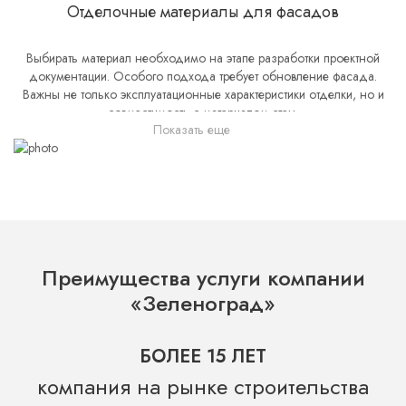
Отделочные материалы для фасадов
Выбирать материал необходимо на этапе разработки проектной
документации. Особого подхода требует обновление фасада.
Важны не только эксплуатационные характеристики отделки, но и
совместимость с материалом стен.
Показать еще
Чаще всего для внешней отделки используются:
штукатурка;
кирпич;
плитка;
древесина;
сайдинг;
Преимущества услуги компании
панели.
«Зеленоград»
Штукатурка пользуется повышенной популярностью из-за
доступной цены. Современные составы отличаются
БОЛЕЕ 15 ЛЕТ
продолжительным сроком службы и прекрасным внешним видом.
При верном выборе фасад не выгорает на солнце, устойчив к
компания на рынке строительства
перепадам температуры и воздействию влаги. К минусам можно