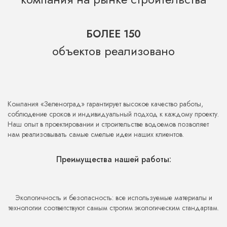
предложить наилучшее соотношение цены и качества.
Прозрачность на всех этапах работы гарантирует, что вы всегда
будете в курсе потенциальных затрат и сможете сделать
БОЛЕЕ 150
обоснованный выбор материалов и технологий.
объектов реализовано
Компания «Зеленоград» гарантирует высокое качество работы,
соблюдение сроков и индивидуальный подход к каждому проекту.
Наш опыт в проектировании и строительстве водоемов позволяет
нам реализовывать самые смелые идеи наших клиентов.
Преимущества нашей работы:
Экологичность и безопасность: все используемые материалы и
технологии соответствуют самым строгим экологическим стандартам.