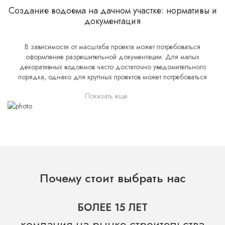
Создание водоема на дачном участке: нормативы и
документация
В зависимости от масштаба проекта может потребоваться
оформление разрешительной документации. Для малых
декоративных водоемов часто достаточно уведомительного
порядка, однако для крупных проектов может потребоваться
согласование с местными властями.
Показать еще
Выбирая нас, вы выбираете надежного партнера, готового
воплотить вашу мечту о собственном водоеме в реальность.
Мы обеспечиваем полный спектр услуг, начиная от
первоначального проектирования и заканчивая регулярным
обслуживанием созданного водоема. Наша команда
профессионалов готова решать задачи любой сложности, будь то
Почему стоит выбрать нас
создание небольшого декоративного пруда или реализация
большого ландшафтного проекта с водоемом, включающим
водопады, фонтаны и живые экосистемы.
БОЛЕЕ 15 ЛЕТ
Понимая важность бюджета, мы работаем над тем, чтобы
компания на рынке строительства