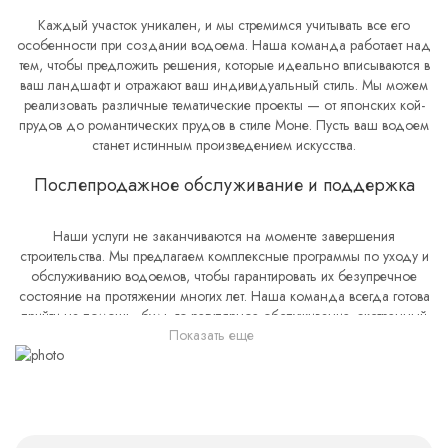
фильтрации, автоматизированные системы управления качеством
воды и энергоэффективные насосы и осветительное оборудование.
Каждый участок уникален, и мы стремимся учитывать все его
Эти технологии не только обеспечивают безупречное качество воды
особенности при создании водоема. Наша команда работает над
и легкость в обслуживании водоема, но и способствуют экономии
тем, чтобы предложить решения, которые идеально вписываются в
ресурсов и снижению эксплуатационных расходов.
ваш ландшафт и отражают ваш индивидуальный стиль. Мы можем
реализовать различные тематические проекты — от японских кой-
прудов до романтических прудов в стиле Моне. Пусть ваш водоем
станет истинным произведением искусства.
Послепродажное обслуживание и поддержка
Наши услуги не заканчиваются на моменте завершения
строительства. Мы предлагаем комплексные программы по уходу и
обслуживанию водоемов, чтобы гарантировать их безупречное
состояние на протяжении многих лет. Наша команда всегда готова
прийти на помощь, будь то регулярное обслуживание, экстренный
Показать еще
ремонт или консультации по улучшению вашего водоема.
Выбор нашей компании для создания водоема на вашем участке
гарантирует не только реализацию вашего проекта с учетом всех
пожеланий и требований, но и долгосрочное сопровождение,
которое обеспечит красоту и функциональность вашего водоема на