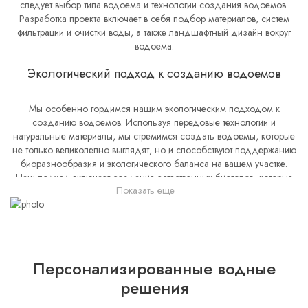
следует выбор типа водоема и технологии создания водоемов.
Разработка проекта включает в себя подбор материалов, систем
фильтрации и очистки воды, а также ландшафтный дизайн вокруг
водоема.
Экологический подход к созданию водоемов
Мы особенно гордимся нашим экологическим подходом к
созданию водоемов. Используя передовые технологии и
натуральные материалы, мы стремимся создать водоемы, которые
не только великолепно выглядят, но и способствуют поддержанию
биоразнообразия и экологического баланса на вашем участке.
Наш подход включает создание естественных биотопов, которые
Показать еще
привлекают полезных насекомых, птиц и других животных, создавая
живой, дышащий ландшафт.
Инновационные решения для вашего водоема
Персонализированные водные
Технология создания водоемов не стоит на месте, и мы всегда в
курсе последних инноваций в этой области. Мы предлагаем самые
решения
современные решения, такие как интеллектуальные системы